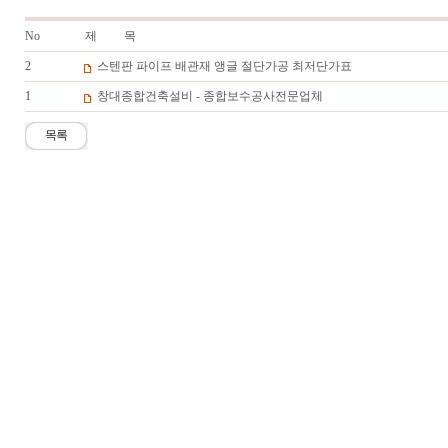
No
제 목
2
스텐판 파이프 배관재 앵글 절단가공 최저단가표
1
창대종합건축설비 - 종합보수공사전문업체
목록