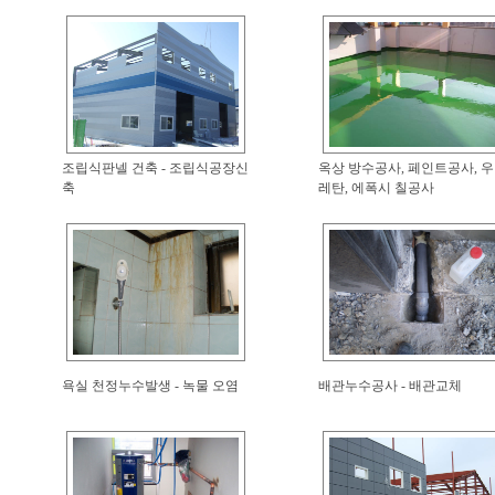
조립식판넬 건축 - 조립식공장신
옥상 방수공사, 페인트공사, 우
축
레탄, 에폭시 칠공사
욕실 천정누수발생 - 녹물 오염
배관누수공사 - 배관교체