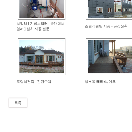
보일러 [ 기름보일러 , 중대형보
조립식판넬 시공 - 공장신축
일러 ] 설치 시공 전문
조립식건축 - 전원주택
방부목 테라스, 데크