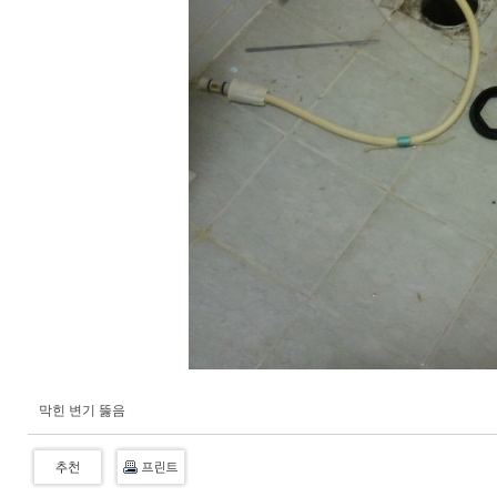
막힌 변기 뚫음