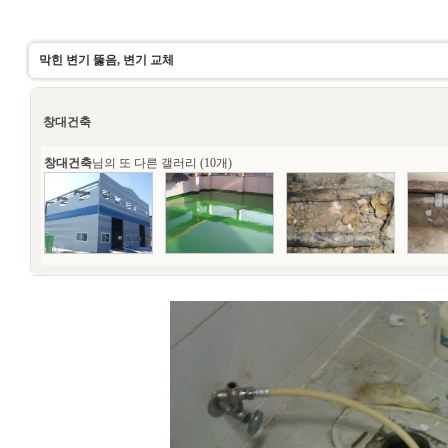
막힌 변기 뚫음, 변기 교체
창대건축
창대건축
님의 또 다른 갤러리 (10개)