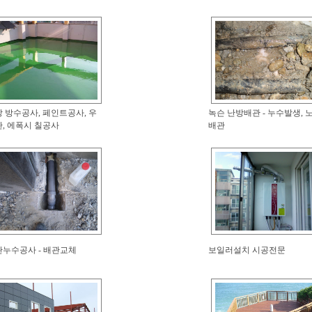
 방수공사, 페인트공사, 우
녹슨 난방배관 - 누수발생, 
, 에폭시 칠공사
배관
누수공사 - 배관교체
보일러설치 시공전문