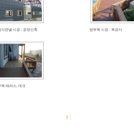
식판넬 시공 - 공장신축
방부목 시공 - 목공사
목 테라스, 데크
1