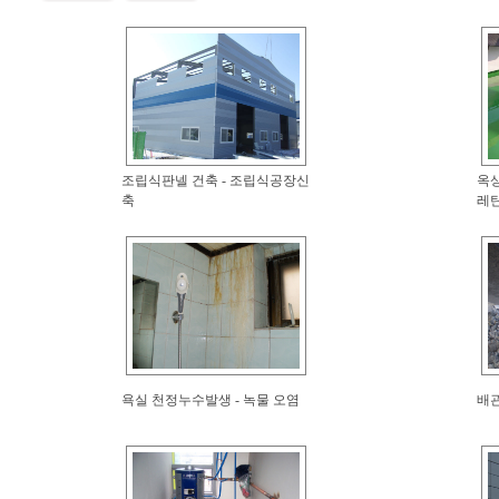
조립식판넬 건축 - 조립식공장신
옥상
축
레탄
욕실 천정누수발생 - 녹물 오염
배관