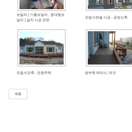
보일러 [ 기름보일러 , 중대형보
조립식판넬 시공 - 공장신축
일러 ] 설치 시공 전문
조립식건축 - 전원주택
방부목 테라스, 데크