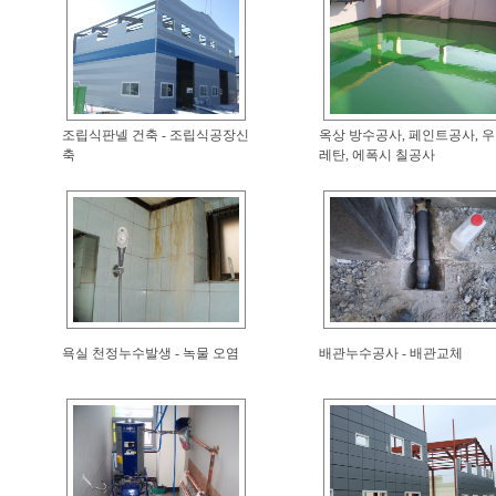
조립식판넬 건축 - 조립식공장신
옥상 방수공사, 페인트공사, 우
축
레탄, 에폭시 칠공사
욕실 천정누수발생 - 녹물 오염
배관누수공사 - 배관교체