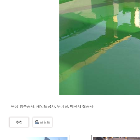
옥상 방수공사, 페인트공사, 우레탄, 에폭시 칠공사