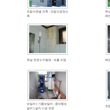
조립식판넬 건축 - 조립식공장신
옥상
축
레탄
욕실 천정누수발생 - 녹물 오염
배관
보일러 [ 기름보일러 , 중대형보
조립
일러 ] 설치 시공 전문