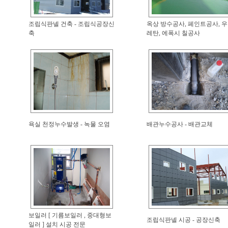
조립식판넬 건축 - 조립식공장신
옥상 방수공사, 페인트공사, 우
축
레탄, 에폭시 칠공사
욕실 천정누수발생 - 녹물 오염
배관누수공사 - 배관교체
보일러 [ 기름보일러 , 중대형보
조립식판넬 시공 - 공장신축
일러 ] 설치 시공 전문