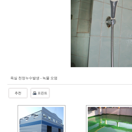
욕실 천정누수발생 - 녹물 오염