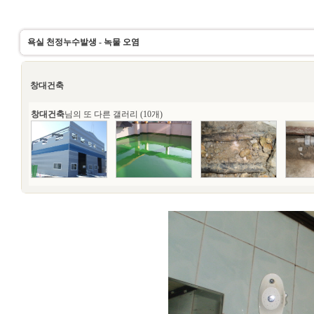
욕실 천정누수발생 - 녹물 오염
창대건축
창대건축
님의 또 다른 갤러리 (10개)